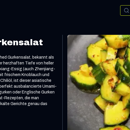
rkensalat
hed Gurkensalat, bekannt als
r herzhaften Tiefe von heller
kiang-Essig (auch Zhenjiang-
mit frischem Knoblauch und
iliöl, ist dieser asiatische
 perfekt ausbalancierte Umami-
igurken oder Englische Gurken
at-Rezepten, die man
 kalte Gerichte genau das