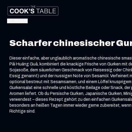
Rezepte
Scharfer chinesischer Gu
Dieser einfache, aber unglaublich aromatische chinesische smas
Pāi Huáng Guā, kombiniert die knackige Frische von Gurken mit de
Sojasoße, dem säuerlichen Geschmack von Reisessig oder Chin
Essig genannt) und der nussigen Note von Sesamöl. Verfeinert 
optional bestreut mit Sesamsamen, und einem Löffel knusprigem Ch
Gurkensalat eine schnelle und köstliche Beilage oder Snack, der
Aromen liefert. Ob du Persische Gurken, Japanische Gurken, Min
verwendest – dieses Rezept gehört zu den einfachen Gurkensal
besonders an heißen Tagen immer wieder gerne zubereitet, wenn
Richtige sind.