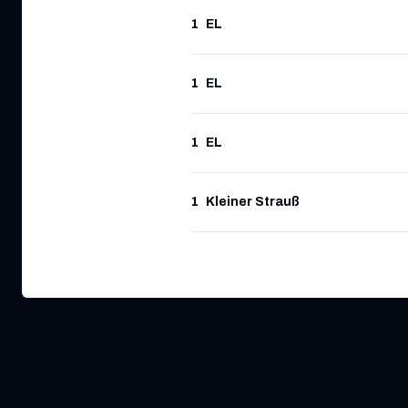
1
EL
1
EL
1
EL
1
Kleiner Strauß