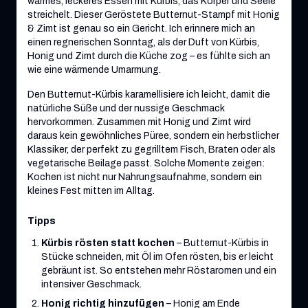
warmes, leckeres Essen mit Kürbis, das Körper und Seele
streichelt. Dieser Geröstete Butternut-Stampf mit Honig
& Zimt ist genau so ein Gericht. Ich erinnere mich an
einen regnerischen Sonntag, als der Duft von Kürbis,
Honig und Zimt durch die Küche zog – es fühlte sich an
wie eine wärmende Umarmung.
Den Butternut-Kürbis karamellisiere ich leicht, damit die
natürliche Süße und der nussige Geschmack
hervorkommen. Zusammen mit Honig und Zimt wird
daraus kein gewöhnliches Püree, sondern ein herbstlicher
Klassiker, der perfekt zu gegrilltem Fisch, Braten oder als
vegetarische Beilage passt. Solche Momente zeigen:
Kochen ist nicht nur Nahrungsaufnahme, sondern ein
kleines Fest mitten im Alltag.
Tipps
Kürbis rösten statt kochen
– Butternut-Kürbis in
Stücke schneiden, mit Öl im Ofen rösten, bis er leicht
gebräunt ist. So entstehen mehr Röstaromen und ein
intensiver Geschmack.
Honig richtig hinzufügen
– Honig am Ende