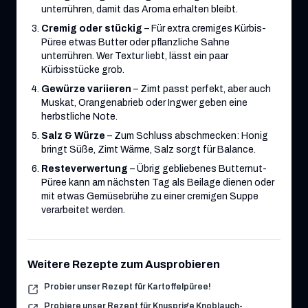
unterrühren, damit das Aroma erhalten bleibt.
Cremig oder stückig
– Für extra cremiges Kürbis-
Püree etwas Butter oder pflanzliche Sahne
unterrühren. Wer Textur liebt, lässt ein paar
Kürbisstücke grob.
Gewürze variieren
– Zimt passt perfekt, aber auch
Muskat, Orangenabrieb oder Ingwer geben eine
herbstliche Note.
Salz & Würze
– Zum Schluss abschmecken: Honig
bringt Süße, Zimt Wärme, Salz sorgt für Balance.
Resteverwertung
– Übrig gebliebenes Butternut-
Püree kann am nächsten Tag als Beilage dienen oder
mit etwas Gemüsebrühe zu einer cremigen Suppe
verarbeitet werden.
Weitere Rezepte zum Ausprobieren
Probier unser Rezept für Kartoffelpüree!
Probiere unser Rezept für Knusprige Knoblauch-