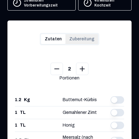
10 Minuten
40 Minuten
Vorbereitungszeit
Kochzeit
Zutaten
Zubereitung
2
Portionen
1.2
Kg
Butternut-Kürbis
1
TL
Gemahlener Zimt
1
TL
Honig
Meersalz (nach