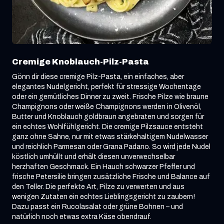
Cremige Knoblauch-Pilz-Pasta
Gönn dir diese cremige Pilz-Pasta, ein einfaches, aber
elegantes Nudelgericht, perfekt für stressige Wochentage
oder ein gemütliches Dinner zu zweit. Frische Pilze wie braune
Champignons oder weiße Champignons werden in Olivenöl,
Butter und Knoblauch goldbraun angebraten und sorgen für
ein echtes Wohlfühlgericht. Die cremige Pilzsauce entsteht
ganz ohne Sahne, nur mit etwas stärkehaltigem Nudelwasser
und reichlich Parmesan oder Grana Padano. So wird jede Nudel
köstlich umhüllt und erhält diesen unverwechselbar
herzhaften Geschmack. Ein Hauch schwarzer Pfeffer und
frische Petersilie bringen zusätzliche Frische und Balance auf
den Teller. Die perfekte Art, Pilze zu verwerten und aus
wenigen Zutaten ein echtes Lieblingsgericht zu zaubern!
Dazu passt ein Rucolasalat oder grüne Bohnen – und
natürlich noch etwas extra Käse obendrauf.