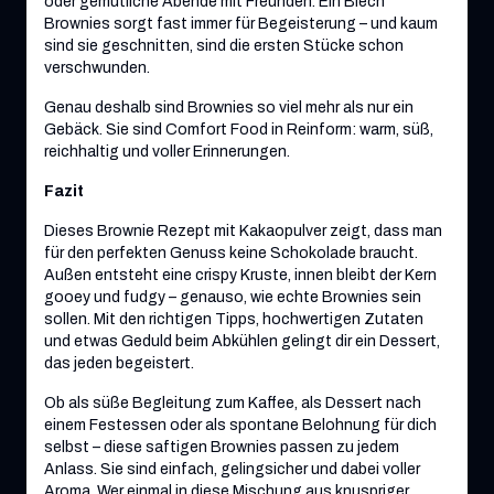
oder gemütliche Abende mit Freunden. Ein Blech
Brownies sorgt fast immer für Begeisterung – und kaum
sind sie geschnitten, sind die ersten Stücke schon
verschwunden.
Genau deshalb sind Brownies so viel mehr als nur ein
Gebäck. Sie sind Comfort Food in Reinform: warm, süß,
reichhaltig und voller Erinnerungen.
Fazit
Dieses Brownie Rezept mit Kakaopulver zeigt, dass man
für den perfekten Genuss keine Schokolade braucht.
Außen entsteht eine crispy Kruste, innen bleibt der Kern
gooey und fudgy – genauso, wie echte Brownies sein
sollen. Mit den richtigen Tipps, hochwertigen Zutaten
und etwas Geduld beim Abkühlen gelingt dir ein Dessert,
das jeden begeistert.
Ob als süße Begleitung zum Kaffee, als Dessert nach
einem Festessen oder als spontane Belohnung für dich
selbst – diese saftigen Brownies passen zu jedem
Anlass. Sie sind einfach, gelingsicher und dabei voller
Aroma. Wer einmal in diese Mischung aus knuspriger