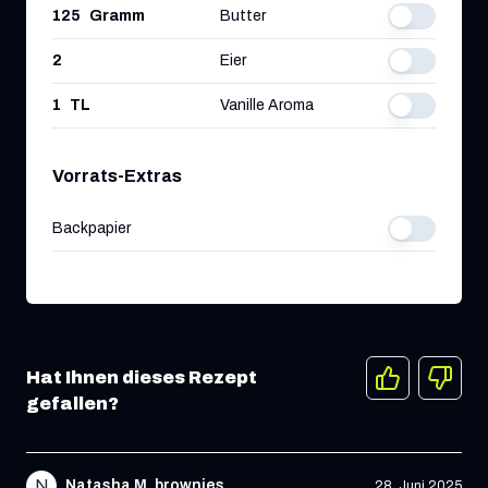
125
Gramm
Butter
2
Eier
1
TL
Vanille Aroma
Vorrats-Extras
Backpapier
Hat Ihnen dieses Rezept
gefallen?
N
Natasha M. brownies
28. Juni 2025